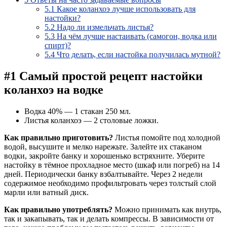
5.1
Какое коланхоэ лучше использовать для
настойки?
5.2
Надо ли измельчать листья?
5.3
На чём лучше настаивать (самогон, водка или
спирт)?
5.4
Что делать, если настойка получилась мутной?
#1 Самый простой рецепт настойки
коланхоэ на водке
Водка 40% — 1 стакан 250 мл.
Листья коланхоэ — 2 столовые ложки.
Как правильно приготовить?
Листья помойте под холодной
водой, высушите и мелко нарежьте. Залейте их стаканом
водки, закройте банку и хорошенько встряхните. Уберите
настойку в тёмное прохладное место (шкаф или погреб) на 14
дней. Периодически банку взбалтывайте. Через 2 недели
содержимое необходимо профильтровать через толстый слой
марли или ватный диск.
Как правильно употреблять?
Можно принимать как внутрь,
так и закапывать, так и делать компрессы. В зависимости от