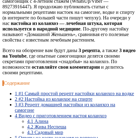
самогонщик с 4-летним стажем (WhatsUp/Viber —
89273916447). Я продолжаю публиковать статьи с
нормальными рецептами настоек на самогоне, водке и спирту
(в интернете по большей части пишут чепуху). На очереди у
нас
настойка из коланхоэ — лечебная штука, которая
используется в народной медицине
. По-другому настойку
называют «Домашний Женьшень», сравнивая его полезные
свойства с известным лечебным растением.
Всего на обозрение вам будут даны
3 рецепта
, а также
3 видео
на Youtube
, где опытные самогонщики делятся своими
секретами приготовления «снадобья» на коланхоэ. По
возможности
оставляйте свои комментарии
и делитесь
своими рецептами.
Содержание
1
#1 Самый простой рецепт настойки коланхоэ на водке
2
#2 Настойка из коланхое на спирте
3
#3 Рецепт домашней настойки из коланхоэ на
самогоне
4
Видео с приготовлением настоя коланхоэ
4.1
Алина
4.2
Жива Неспеша
4.3
Садовый мир
5
Ответы на часто задаваемые вопросы